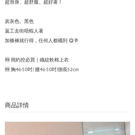
超滑身、超舒服、超好著！

炭灰色、黑色

返工去街唔蝦人著

加條褲就行得，任何人都襯到 😋🥂

🆕 簡約控必買｜織紋軟棉上衣

🆕 胸46-50吋/ 腰46-50吋/側長52cm
商品詳情