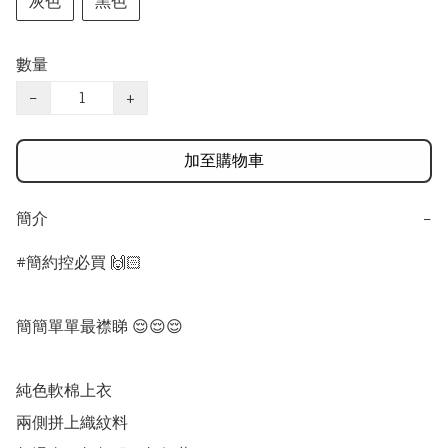
灰色
黑色
數量
−
+
加至購物車
簡介
−
#簡約控必買 🙌🏻

簡簡單單最襟睇 😌😌😌

純色軟棉上衣

兩側拼上織紋料
