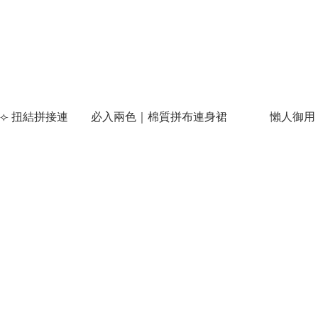
𝘂𝗮𝗹 ⟣ 扭結拼接連
必入兩色｜棉質拼布連身裙
懶人御用