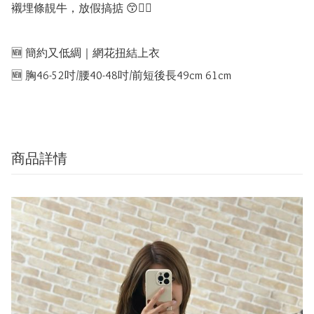
襯埋條靚牛，放假搞掂 😙✌🏻

🆕 簡約又低綢｜網花扭結上衣

🆕 胸46-52吋/腰40-48吋/前短後長49cm 61cm
商品詳情