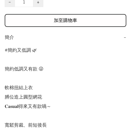
−
+
加至購物車
簡介
−
#簡約又低調 🌿

簡約低調又有款 😜

軟棉扭結上衣

膊位造上圓型網花

𝐂𝐚𝐬𝐮𝐚𝐥得來又有款喎～ 

寬鬆剪裁、前短後長
