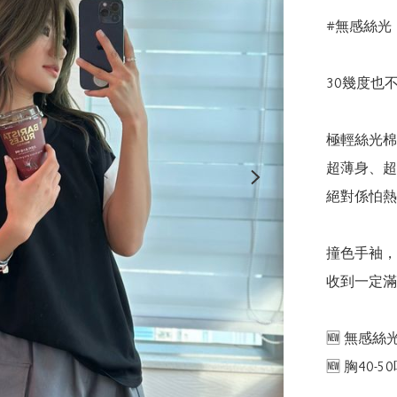
#無感絲光 
30幾度也不怕
極輕絲光棉
超薄身、超
絕對係怕熱人
撞色手袖，
收到一定滿意 
🆕 無感絲
🆕 胸40-5