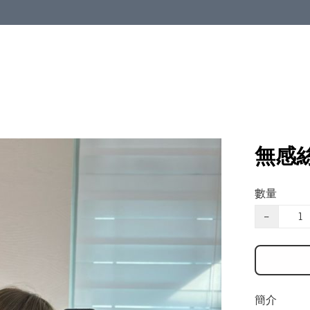
無感
數量
−
簡介