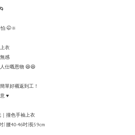


 🤭🔆

上衣

無感

仕嘅恩物 😆😆

簡單好襯返到工！

♥️

光｜撞色手袖上衣

0吋/ 腰40-46吋/長59cm